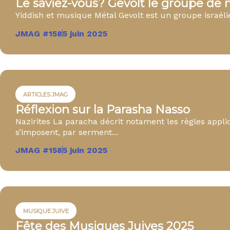
Le saviez-vous? Gevolt le groupe de 
Yiddish et musique Métal Gevolt est un groupe israéli
JMAG #158
5 juin 2025
ARTICLES JMAG
Réflexion sur la Parasha Nasso
Nazirites La paracha décrit notament les règles appli
s’imposent, par serment...
JMAG #158
5 juin 2025
MUSIQUE JUIVE
Fête des Musiques Juives 2025