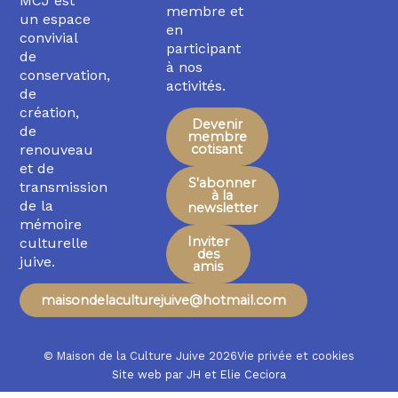
MCJ est
membre et
un espace
en
convivial
participant
de
à nos
conservation,
activités.
de
création,
Devenir
de
membre
renouveau
cotisant
et de
S'abonner
transmission
à la
de la
newsletter
mémoire
Inviter
culturelle
des
juive.
amis
maisondelaculturejuive@hotmail.com
© Maison de la Culture Juive 2026
Vie privée et cookies
Site web par
JH
et
Elie Ceciora