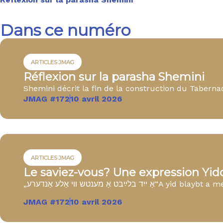
Dans ce numéro
ARTICLES JMAG
Réflexion sur la parasha Shemini
Shemini décrit la fin de la construction du Tabernacl
JMAG #172
10 avril 2026
ARTICLES JMAG
Le saviez-vous? Une expression Yid
„אַ ייִד בלײַבט אַ מענטש ווי אַלע אַנדערע“A
JMAG #172
10 avril 2026