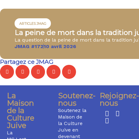
ARTICLES JMAG
La peine de mort dans la tradition j
La question de la peine de mort dans la tradition jui
JMAG #172
10 avril 2026
Partagez ce JMAG
La
Soutenez-
Rejoignez-
Maison
nous
nous
de la
Soutenez la
Culture
Maison de
la Culture
Juive
Juive en
La
devenant