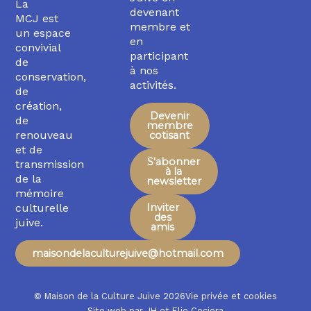
La
devenant
MCJ est
membre et
un espace
en
convivial
participant
de
à nos
conservation,
activités.
de
création,
Devenir
de
membre
renouveau
cotisant
et de
S'abonner
transmission
à la
de la
newsletter
mémoire
Inviter
culturelle
des
juive.
amis
maisondelaculturejuive@hotmail.com
© Maison de la Culture Juive 2026
Vie privée et cookies
Site web par
JH
et
Elie Ceciora