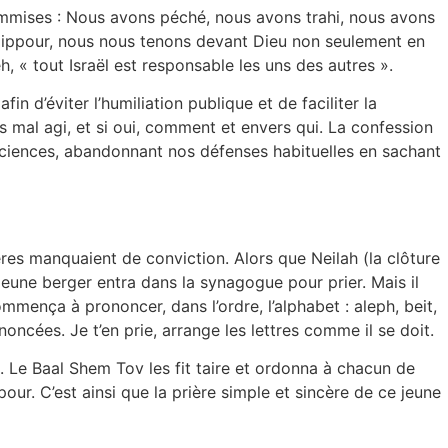
 commises : Nous avons péché, nous avons trahi, nous avons
m Kippour, nous nous tenons devant Dieu non seulement en
 « tout Israël est responsable les uns des autres ».
n d’éviter l’humiliation publique et de faciliter la
s mal agi, et si oui, comment et envers qui. La confession
nsciences, abandonnant nos défenses habituelles en sachant
ères manquaient de conviction. Alors que Neilah (la clôture
jeune berger entra dans la synagogue pour prier. Mais il
ommença à prononcer, dans l’ordre, l’alphabet : aleph, beit,
noncées. Je t’en prie, arrange les lettres comme il se doit.
re. Le Baal Shem Tov les fit taire et ordonna à chacun de
our. C’est ainsi que la prière simple et sincère de ce jeune