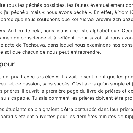
récite tous les péchés possibles, les fautes éventuellement
as « j’ai péché » mais « nous avons péché ». En effet, à Yo
 parce que nous soutenons que kol Yisrael arevim zeh bazeh,
Au lieu de cela, nous lisons une liste alphabétique. Ceci afi
xamen de conscience et à réfléchir pour savoir si nous avon
itable acte de Techouva, dans lequel nous examinons nos co
de soi que chacun de nous peut entreprendre.
pour.
e, priait avec ses élèves. Il avait le sentiment que les pri
eur et de passion, sans succès. C’est alors qu’un simple et 
s prières. Il ouvrit la première page du livre de prières et c
je suis capable. Tu sais comment les prières doivent être pro
. Les étudiants se plaignaient d’être perturbés dans leur priè
 paradis étaient ouvertes pour les dernières minutes de Kipp