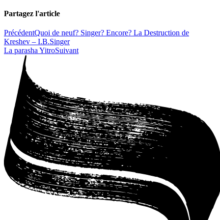
Partagez l'article
Précédent
Quoi de neuf? Singer? Encore? La Destruction de
Kreshev – I.B.Singer
La parasha Yitro
Suivant