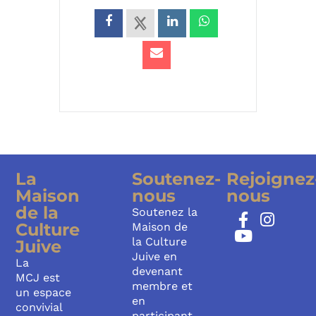
La
Soutenez-
Rejoignez
Maison
nous
nous
de la
Soutenez la
Culture
Maison de
la Culture
Juive
Juive en
La
devenant
MCJ est
membre et
un espace
en
convivial
participant