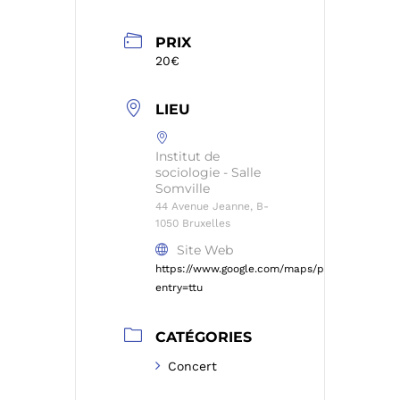
PRIX
20€
LIEU
Institut de
sociologie - Salle
Somville
44 Avenue Jeanne, B-
1050 Bruxelles
Site Web
https://www.google.com/maps/place/Service+d
entry=ttu
CATÉGORIES
Concert