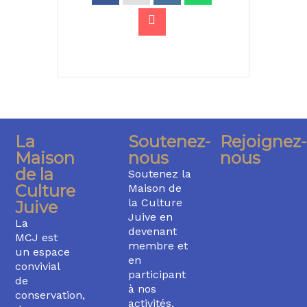
La
Soutenez-
Rejoignez-
Maison
nous
nous
de la
Soutenez la
Culture
Maison de
la Culture
Juive
Juive en
La
devenant
MCJ est
membre et
un espace
en
convivial
participant
de
à nos
conservation,
activités.