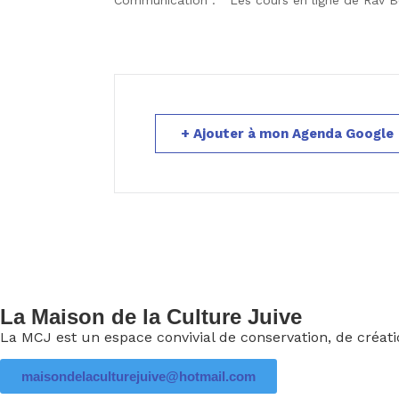
Communication : ” Les cours en ligne de Rav Be
+ Ajouter à mon Agenda Google
La Maison de la Culture Juive
La MCJ est un espace convivial de conservation, de créati
maisondelaculturejuive@hotmail.com