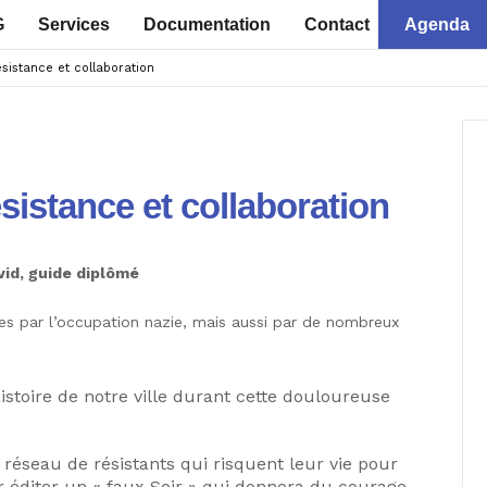
G
Services
Documentation
Contact
Agenda
ésistance et collaboration
ésistance et collaboration
id, guide diplômé
s par l’occupation nazie, mais aussi par de nombreux
histoire de notre ville durant cette douloureuse
 réseau de résistants qui risquent leur vie pour
 éditer un « faux Soir » qui donnera du courage