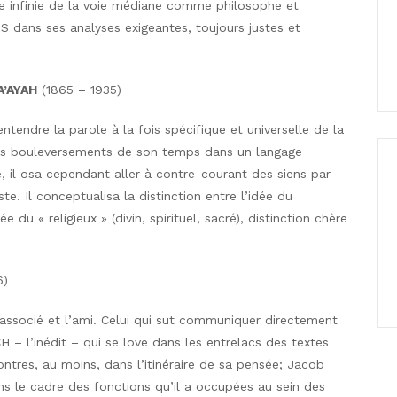
e infinie de la voie médiane comme philosophe et
dans ses analyses exigeantes, toujours justes et
A’AYAH
(1865 – 1935)
ntendre la parole à la fois spécifique et universelle de la
 les bouleversements de son temps dans un langage
 il osa cependant aller à contre-courant des siens par
e. Il conceptualisa la distinction entre l’idée du
ée du « religieux » (divin, spirituel, sacré), distinction chère
6)
’associé et l’ami. Celui qui sut communiquer directement
 – l’inédit – qui se love dans les entrelacs des textes
contres, au moins, dans l’itinéraire de sa pensée; Jacob
s le cadre des fonctions qu’il a occupées au sein des