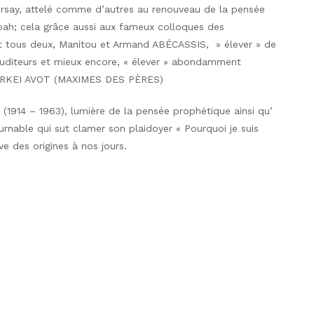
d’Orsay, attelé comme d’autres au renouveau de la pensée
oah; cela grâce aussi aux fameux colloques des
rent tous deux, Manitou et Armand ABÉCASSIS, » élever » de
 auditeurs et mieux encore, « élever » abondamment
s PIRKEI AVOT (MAXIMES DES PÈRES)
1914 – 1963), lumière de la pensée prophétique ainsi qu’
nable qui sut clamer son plaidoyer « Pourquoi je suis
ve des origines à nos jours.