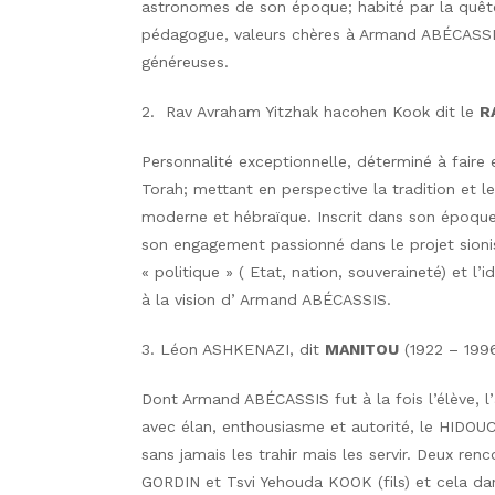
astronomes de son époque; habité par la quêt
pédagogue, valeurs chères à Armand ABÉCASSIS 
généreuses.
2. Rav Avraham Yitzhak hacohen Kook dit le
R
Personnalité exceptionnelle, déterminé à faire e
Torah; mettant en perspective la tradition et
moderne et hébraïque. Inscrit dans son époque,
son engagement passionné dans le projet sionist
« politique » ( Etat, nation, souveraineté) et l’id
à la vision d’ Armand ABÉCASSIS.
3. Léon ASHKENAZI, dit
MANITOU
(1922 – 199
Dont Armand ABÉCASSIS fut à la fois l’élève, l
avec élan, enthousiasme et autorité, le HIDOUCH
sans jamais les trahir mais les servir. Deux ren
GORDIN et Tsvi Yehouda KOOK (fils) et cela dan